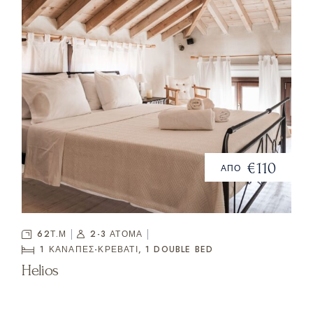
€110
ΑΠΟ
62Τ.Μ
2-3 ΑΤΟΜΑ
1 ΚΑΝΑΠΈΣ-ΚΡΕΒΆΤΙ, 1
DOUBLE BED
Helios