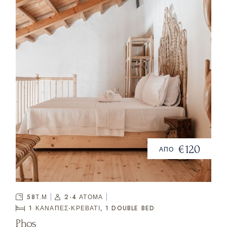
€120
ΑΠΟ
58Τ.Μ
2-4 ΑΤΟΜΑ
1 ΚΑΝΑΠΈΣ-ΚΡΕΒΆΤΙ, 1
DOUBLE BED
Phos