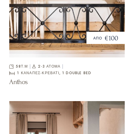
€100
ΑΠΟ
58Τ.Μ
2-3 ΑΤΟΜΑ
1 ΚΑΝΑΠΈΣ-ΚΡΕΒΆΤΙ, 1
DOUBLE BED
Anthos