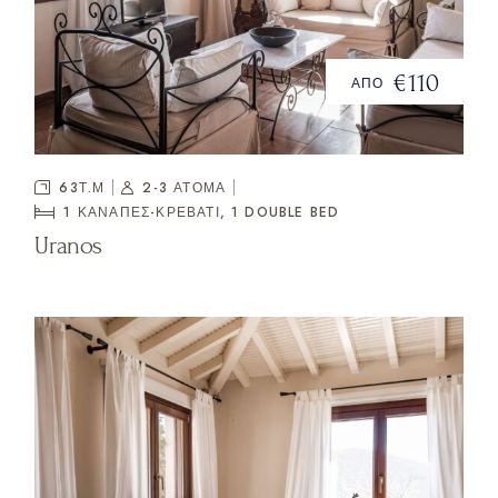
€110
ΑΠΟ
63Τ.Μ
2-3 ΑΤΟΜΑ
1 ΚΑΝΑΠΈΣ-ΚΡΕΒΆΤΙ, 1
DOUBLE BED
Uranos