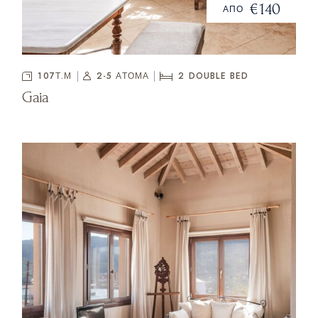
€140
ΑΠΟ
107Τ.Μ
2-5 ΑΤΟΜΑ
2
DOUBLE BED
Gaia